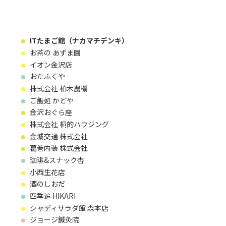
ITたまご館（ナカマチデンキ）
お茶の あずま園
イオン金沢店
おたふくや
株式会社 柏木農機
ご飯処 かどや
金沢おぐら座
株式会社 桐的ハウジング
金城交通 株式会社
葛巻内装 株式会社
珈琲&スナック杏
小西生花店
酒のしおだ
四季追 HIKARI
シャディサラダ館 森本店
ジョージ鍼灸院