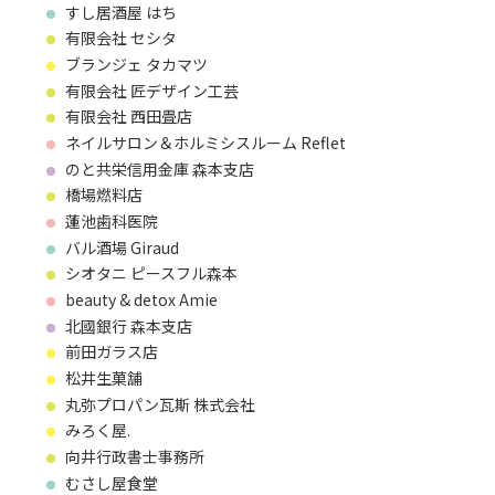
すし居酒屋 はち
有限会社 セシタ
ブランジェ タカマツ
有限会社 匠デザイン工芸
有限会社 西田畳店
ネイルサロン＆ホルミシスルーム Reflet
のと共栄信用金庫 森本支店
橋場燃料店
蓮池歯科医院
バル酒場 Giraud
シオタニ ピースフル森本
beauty & detox Amie
北國銀行 森本支店
前田ガラス店
松井生菓舗
丸弥プロパン瓦斯 株式会社
みろく屋.
向井行政書士事務所
むさし屋食堂