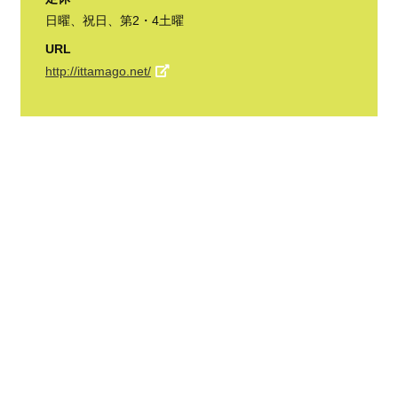
日曜、祝日、第2・4土曜
URL
http://ittamago.net/